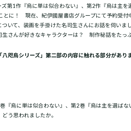
ズ第1作『烏に単は似合わない』、第2作『烏は主を
ことに！ 現在、紀伊國屋書店グループにて予約受付中
について、装画を手掛けた名司生さんにお話を伺いま
司生さんが好きなキャラクターは？ 制作秘話をたっ
「八咫烏シリーズ」第二部の内容に触れる部分があり
1巻『烏に単は似合わない』、第2巻『烏は主を選ばな
、どう思われましたか。