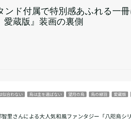
タンド付属で特別感あふれる一冊
 愛蔵版』装画の裏側
は似合わない
烏は主を選ばない
望月の烏
烏の緑羽
愛蔵版
部智里さんによる大人気和風ファンタジー「八咫烏シ