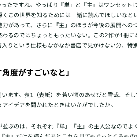
ったですね。やっぱり『単』と『主』はワンセットじ
深くこの世界を知るためには一緒に読んでほしいなと
魅力があって、さらに『主』のほうが今後の展開への
終わるのではちょっともったいない。この2作が1冊に
箱入りという仕様もなかなか書店で見かけない分、特
す角度がすごいなと」
伺います。表1（表紙）を若い頃のあせびと雪哉、そし
うアイデアを聞かれたときはいかがでしたか。
並ぶのは、それぞれ『単』『主』の主人公なのでよ
』『主』だけを読んだあとこれを見てもぐっとくるもの