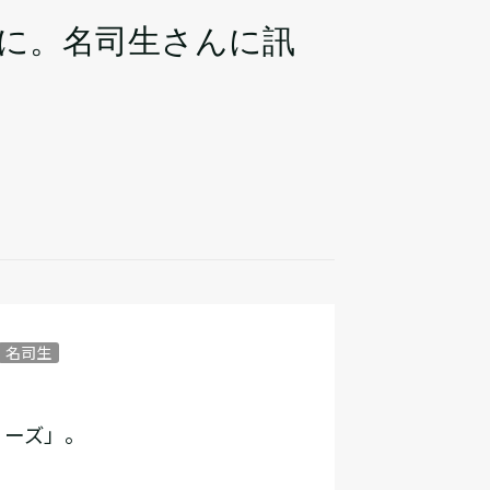
に。名司生さんに訊
名司生
リーズ」。