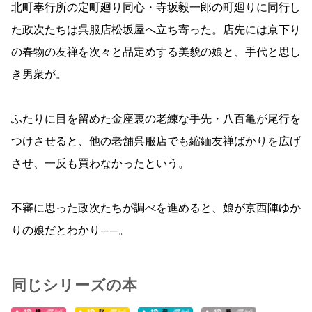
北町奉行所の定町廻り同心・寺坂毅一郎の町廻りに同行し
た政次たちは呉服店松坂屋へ立ち寄った。店先には京下り
の春物の友禅を次々と品定めする美貌の娘と、手代と思し
き男衆が。
ふたりに目を留めた金座裏の老練な手先・八百亀が尾行を
つけさせると、他の老舗呉服店でも縮緬友禅ばかりを広げ
させ、一反も買わなかったという。
不審に思った政次たちが調べを進めると、娘が京西陣ゆか
りの娘だとわかり――。
同じシリーズの本