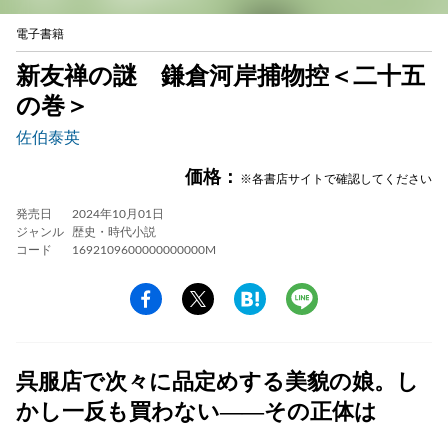
電子書籍
新友禅の謎 鎌倉河岸捕物控＜二十五
の巻＞
佐伯泰英
価格：
※各書店サイトで確認してください
発売日
2024年10月01日
ジャンル
歴史・時代小説
コード
1692109600000000000M
呉服店で次々に品定めする美貌の娘。し
かし一反も買わない――その正体は