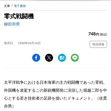
文庫
電子書籍
零式戦闘機
柳田邦男
748
円
(税込)
発売日
1980年04月10日
商品情報
太平洋戦争における日本海軍の主力戦闘機であった零戦。
外国機を凌駕するこの新鋭機開発に没頭した堀越二郎を中
心とする若き技術者の足跡を描いたドキュメント。（佐貫
亦男）