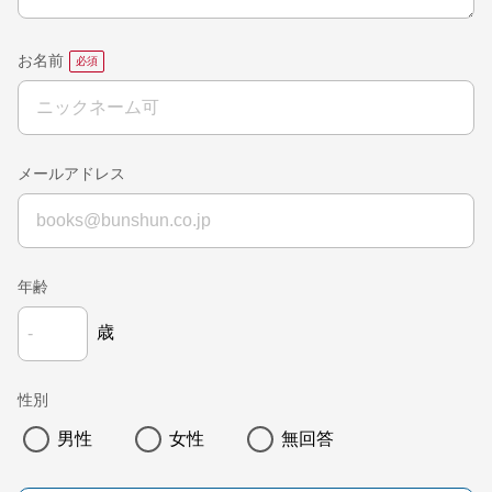
お名前
メールアドレス
年齢
歳
性別
男性
女性
無回答