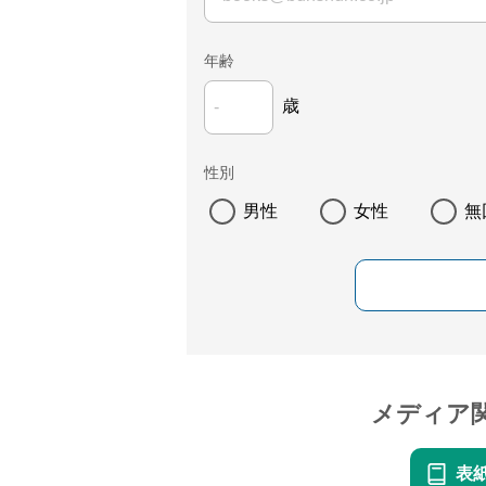
年齢
歳
性別
男性
女性
無
メディア
表