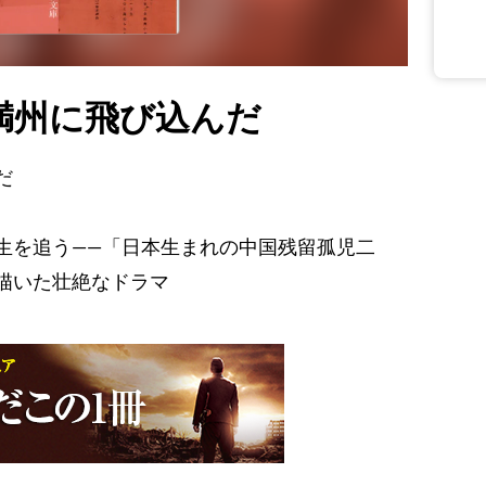
満州に飛び込んだ
だ
生を追う――「日本生まれの中国残留孤児二
描いた壮絶なドラマ