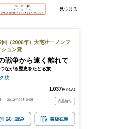
見つける
9回（2008年）大宅壮一ノンフ
クション賞
の戦争から遠く離れて
つながる歴史をたどる旅
久枝
1,037
円
(税込)
日
2012年09月04日
商品情報
試し読み
書店在庫