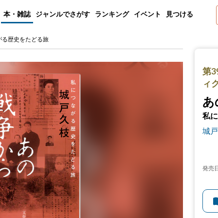
本・雑誌
ジャンルでさがす
ランキング
イベント
見つける
がる歴史をたどる旅
第3
ィ
あ
私に
城戸
発売