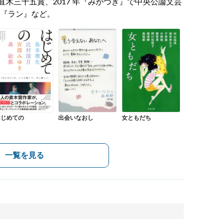
木三十五賞、2017 年『みかづき』で中央公論文芸
』『ラン』など。
はじめての
出会いなおし
女ともだち
一覧を見る