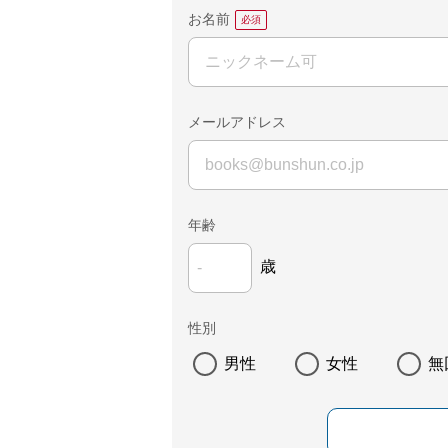
お名前
メールアドレス
年齢
歳
性別
男性
女性
無