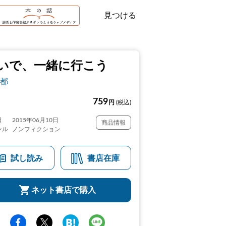
見つける
いで、一緒に行こう
都
759
円
(税込)
日
2015年06月10日
商品情報
ンル
ノンフィクション
試し読み
書店在庫
ネット書店で購入