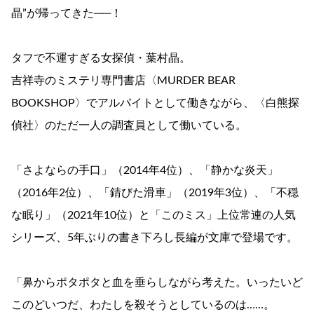
晶”が帰ってきた──！
タフで不運すぎる女探偵・葉村晶。
吉祥寺のミステリ専門書店〈MURDER BEAR
BOOKSHOP〉でアルバイトとして働きながら、〈白熊探
偵社〉のただ一人の調査員として働いている。
「さよならの手口」（2014年4位）、「静かな炎天」
（2016年2位）、「錆びた滑車」（2019年3位）、「不穏
な眠り」（2021年10位）と「このミス」上位常連の人気
シリーズ、5年ぶりの書き下ろし長編が文庫で登場です。
「鼻からポタポタと血を垂らしながら考えた。いったいど
このどいつだ、わたしを殺そうとしているのは……。