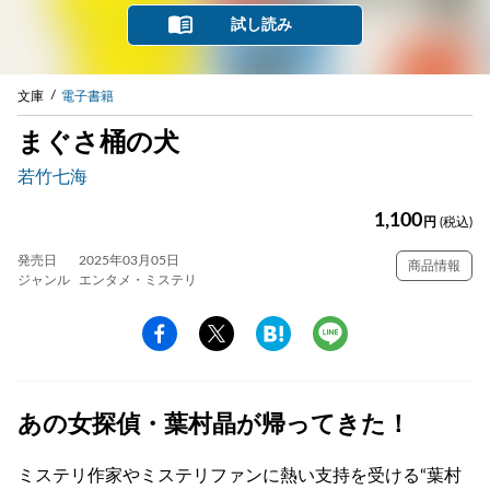
試し読み
文庫
電子書籍
まぐさ桶の犬
若竹七海
1,100
円
(税込)
発売日
2025年03月05日
商品情報
ジャンル
エンタメ・ミステリ
あの女探偵・葉村晶が帰ってきた！
ミステリ作家やミステリファンに熱い支持を受ける“葉村