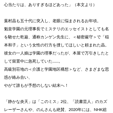
心当たりは、ありすぎるほどあった」（本文より）
葉村晶も五十代に突入し、老眼に悩まされるお年頃。
魁皇学園の元理事長でミステリのエッセイストとしても名
を馳せた乾巌、通称カンゲン先生に、＜秘密厳守＞で「稲
本和子」という女性の行方を捜してほしいと頼まれた晶。
彼女の一人娘は学園の理事だったが、本屋で万引きしたと
して留置中に急死していた……。
高級別荘地の＜介護と学園地区構想＞など、さまざまな思
惑が絡み合い、
やがて誰もが予想のしない結末へ！
「静かな炎天」は「このミス」2位、「読書芸人」のカズ
レーザーさんや、のんさんも絶賛、2020年には、NHK総