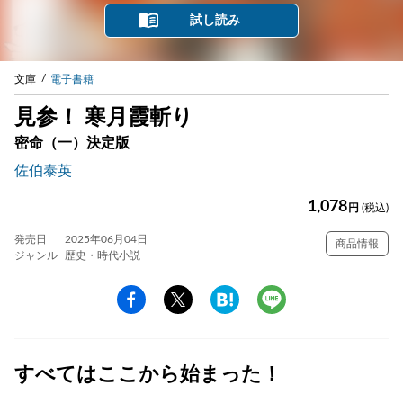
試し読み
文庫
電子書籍
見参！ 寒月霞斬り
密命（一）決定版
佐伯泰英
1,078
円
(税込)
発売日
2025年06月04日
商品情報
ジャンル
歴史・時代小説
すべてはここから始まった！