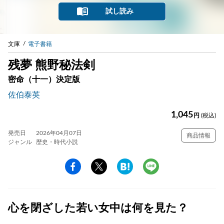
試し読み
文庫
電子書籍
残夢 熊野秘法剣
密命（十一）決定版
佐伯泰英
1,045
円
(税込)
発売日
2026年04月07日
商品情報
ジャンル
歴史・時代小説
心を閉ざした若い女中は何を見た？