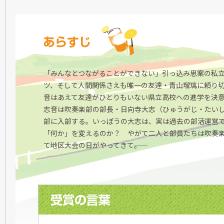
「みんなとつながることができない」引っ込み思案の私
ツ、そして人間関係さえも唯一の友達・青山瑠璃に頼り
音はあえて友達がひとりもいない県立高校への進学を決
志音は吹奏楽部の部長・日向寺大志（ひゅうがじ・たい
部に入部する。いっぽうの大志は、実は過去の部活運営
「何か」を変えるのか？ やがて二人と部員たちは吹奏
て地区大会の日がやってきて――。