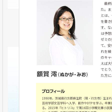
最終選
た。ま
とは、
を書き
す、な
は予想
ゼミの
て、安
れを繰
のキャ
えば大
でとう
た方に
1990年、茨城県行方郡麻生町（現・行方市）生ま
芸術学部文芸学科へ入学、創作やDTPを学ぶ。卒
る。2015年『ヒトリコ』で第16回小学館文庫小