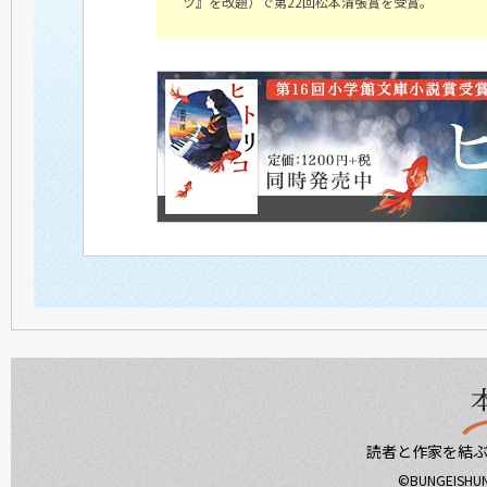
ツ』を改題）で第22回松本清張賞を受賞。
読者と作家を結
©BUNGEISHUNJ