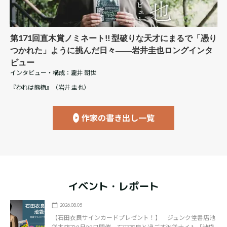
第171回直木賞ノミネート!! 型破りな天才にまるで「憑り
つかれた」ように挑んだ日々――岩井圭也ロングインタ
ビュー
インタビュー・構成：
瀧井 朝世
『われは熊楠』（岩井 圭也）
作家の書き出し一覧
イベント・レポート
2026.08.05
【石田衣良サインカードプレゼント！】 ジュンク堂書店池