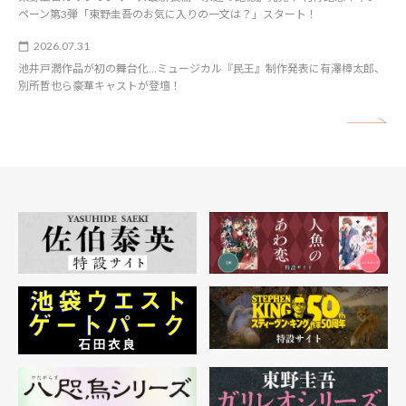
ペーン第3弾「東野圭吾のお気に入りの一文は？」スタート！
2026.07.31
池井戸潤作品が初の舞台化…ミュージカル『民王』制作発表に有澤樟太郎、
別所哲也ら豪華キャストが登壇！
矢