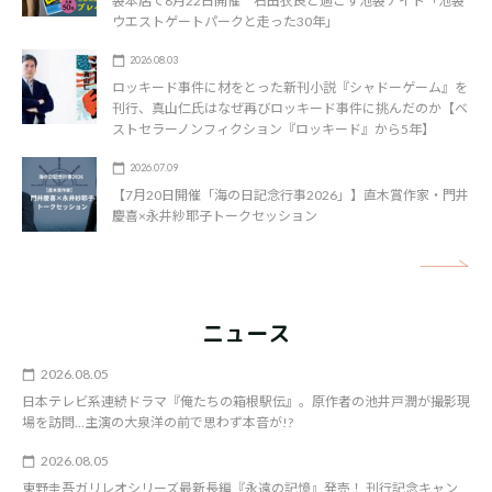
袋本店で8月22日開催 石田衣良と過ごす池袋ナイト「池袋
ウエストゲートパークと走った30年」
2026.08.03
ロッキード事件に材をとった新刊小説『シャドーゲーム』を
刊行、真山仁氏はなぜ再びロッキード事件に挑んだのか【ベ
ストセラーノンフィクション『ロッキード』から5年】
2026.07.09
【7月20日開催「海の日記念行事2026」】直木賞作家・門井
慶喜×永井紗耶子トークセッション
矢
ニュース
2026.08.05
日本テレビ系連続ドラマ『俺たちの箱根駅伝』。原作者の池井戸潤が撮影現
場を訪問…主演の大泉洋の前で思わず本音が!?
2026.08.05
東野圭吾ガリレオシリーズ最新長編『永遠の記憶』発売！ 刊行記念キャン