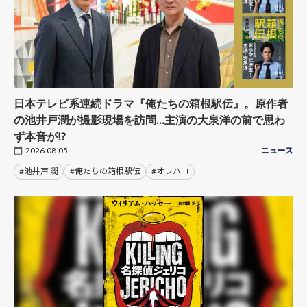
日本テレビ系連続ドラマ『俺たちの箱根駅伝』。原作者
の池井戸潤が撮影現場を訪問…主演の大泉洋の前で思わ
ず本音が!?
2026.08.05
ニュース
#池井戸 潤
#俺たちの箱根駅伝
#オレハコ