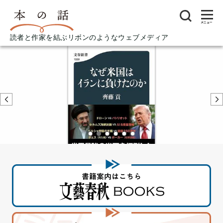
メニュー
読者と作家を結ぶリボンのようなウェブメディア
なぜ米国とイランの間で「戦闘」と「交渉」が
同時進行しているのか――「ポーカーのトラン