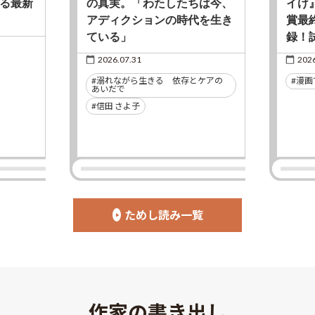
る最新
の真実。「わたしたちは今、
イけ
アディクションの時代を生き
賞最
ている」
録！
2026.07.31
2026
#溺れながら生きる 依存とケアの
#漫画
あいだで
#信田 さよ子
ためし読み一覧
作家の書き出し