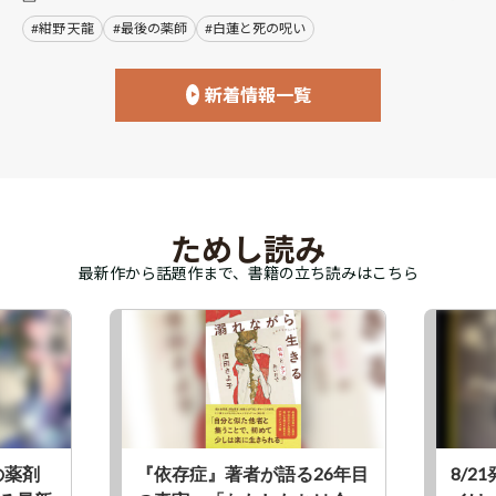
#紺野 天龍
#最後の薬師
#白蓮と死の呪い
新着情報一覧
ためし読み
最新作から話題作まで、書籍の立ち読みはこちら
の薬剤
『依存症』著者が語る26年目
8/