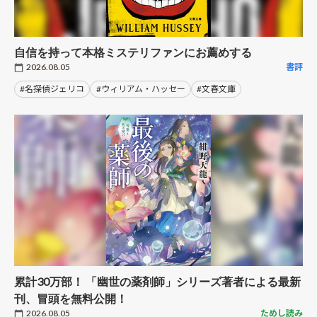
自信を持って本格ミステリファンにお薦めする
2026.08.05
書評
#名探偵ジェリコ
#ウィリアム・ハッセー
#文春文庫
累計30万部！ 「幽世の薬剤師」シリーズ著者による最新
刊、冒頭を無料公開！
2026.08.05
ためし読み