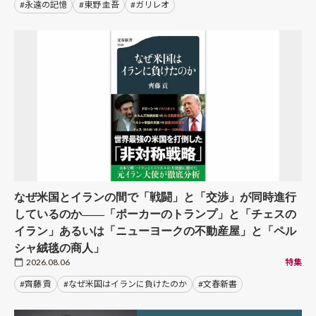
#永遠の記憶
#東野 圭吾
#ガリレオ
なぜ米国とイランの間で「戦闘」と「交渉」が同時進行
しているのか――「ポーカーのトランプ」と「チェスの
イラン」あるいは「ニューヨークの不動産屋」と「ペル
シャ絨毯の商人」
2026.08.06
特集
#齊藤 貢
#なぜ米国はイランに負けたのか
#文春新書