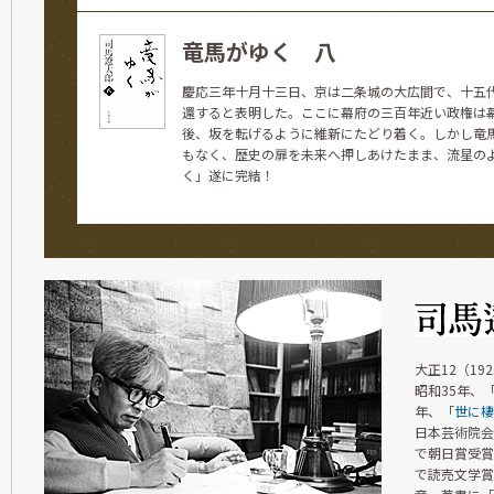
竜馬がゆく 八
慶応三年十月十三日、京は二条城の大広間で、十五
還すると表明した。ここに幕府の三百年近い政権は
後、坂を転げるように維新にたどり着く。しかし竜
もなく、歴史の扉を未来へ押しあけたまま、流星の
く」遂に完結！
大正12（1
昭和35年、
年、「
世に棲
日本芸術院会
で朝日賞受賞
で読売文学賞