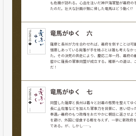
も危機が訪れる。心血を注いだ神戸海軍塾が幕府の
たのだ。壮大な計画が無に帰した竜馬はどう動く!?
竜馬がゆく 六
薩摩と長州が力を合わせれば、幕府を倒すことは可
憎悪しあっている両藩が手を結ぶとは誰も考えなか
た。その決死の奔走により、慶応二年一月、幕府の
密かに薩長の軍事同盟が成立する。維新への道は、
だ！
竜馬がゆく 七
同盟した薩摩と長州は着々と討幕の態勢を整えてゆ
長に土佐藩などを加えた軍事力を背景に、思い切っ
奉還――。幕府のもつ政権をおだやかに朝廷に返させ
を避け、外国に侵食する暇を与えず、一挙に新政府
である。が、しかし……。