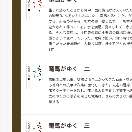
生まれ落ちたときから背中一面に旋毛がはえていたた
の駿馬”になるかもしれないと、竜馬と名付けた。が
する。近所の子から「坂本の寝小便ったれ」「坂本
泣かされて帰ってくる。字を満足に覚えられず、寺
る。そんな竜馬は、十四歳の時に小栗流の道場に通
顔つきまで変わっていった。竜馬は強い――。幼年時代
奥手だった青年時代、人斬り以蔵、桂小五郎との出
1作
竜馬がゆく 二
黒船の出現以来、猛然と湧き上がってきた勤王・攘
る幕府との抗争は次第に激化してきた。先進の薩摩
藩でクーデターを起し、藩ぐるみ勤王化して天下へ
太のやり方に限界を感じた竜馬は、さらに大きな飛
意する！
竜馬がゆく 三