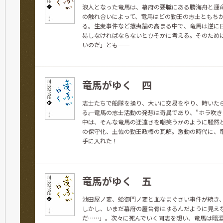
浪人となった竜馬は、幕府の要職にある勝海舟と運
の触れ合いによって、竜馬はどの勤王の志士ともち
る。生麦事件など攘夷論の高まる中で、竜馬は逆に
易しなければならないとひそかに考える。そのため
いのだ」とも――
竜馬がゆく 四
志士たちで船隊を操り、大いに交易をやり、時いた
る――。竜馬の志士活動の発想は奇異であり、”ホラ吹
中は、そんな竜馬の迂遠さを嘲笑うかのように騒然
の保守化、土佐の勤王政権の瓦解。激動の時代に、
手に入れた！
竜馬がゆく 五
池田屋ノ変、蛤御門ノ変と血なまぐさい事件が続き
しかし、いまだ幕府の屋台骨はゆるんだように見え
だ……」。次々に死んでいく同志を想い、竜馬は暗