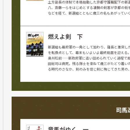
土方副長の体制で本格始動した京都守護職配下の新
八、斎藤一らをはじめとする凄腕の剣客が京都の街
などを経て、新選組とともに歳三の名もあがっていくが
燃えよ剣 下
新選組も幕府軍の一角として加わり、薩長と激突し
を転換点として、幕末もいよいよ最終局面を迎える
奥州松前……新政府軍に追い詰められていく過程で
田総司は病死。残る隊士を束ねて歳三がたどり着い
る時代のさなか、剣のみを信じ剣に殉じてきた男の
司馬
竜馬がゆく 一