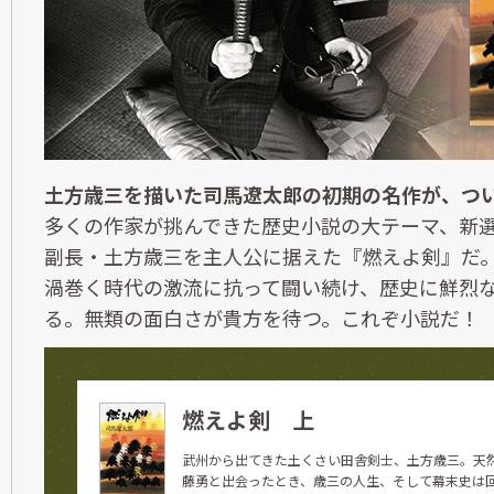
土方歳三を描いた司馬遼太郎の初期の名作が、つ
多くの作家が挑んできた歴史小説の大テーマ、新
副長・土方歳三を主人公に据えた『燃えよ剣』だ
渦巻く時代の激流に抗って闘い続け、歴史に鮮烈
る。無類の面白さが貴方を待つ。これぞ小説だ！
燃えよ剣 上
武州から出てきた土くさい田舎剣士、土方歳三。天
藤勇と出会ったとき、歳三の人生、そして幕末史は