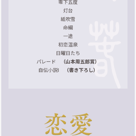
零下五度
灯台
紙吹雪
命綱
一途
初恋温泉
日曜日たち
パレード
（山本周五郎賞）
自伝小説I
（書き下ろし）