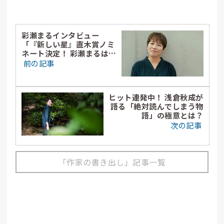
彩瀬まるインタビュー
「『新しい星』直木賞ノミ
ネート決定！ 彩瀬まるはな
ぜ、2人ではなく4人の姿を
前の記事
描いたのか」
ヒット連発中！ 浅倉秋成が
語る「絶対読んでしまう物
語」の極意とは？
次の記事
「作家の書き出し」記事一覧