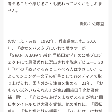
考えることや感じることも変わっていくかもしれま
せん。
撮影：佐藤亘
おおまえ・あお 1992年、兵庫県生まれ。2016
年、「彼女をバスタブにいれて燃やす」が
「GRANTA JAPAN with 早稲田文学」の公募プロジ
ェクトにて最優秀作に選出され小説家デビュー。20
年刊行の『ぬいぐるみとしゃべる人はやさしい』に
よってジェンダー文学の新星として各メディアで取
り上げられ、国内外から注目を集める。21年、『お
もろい以外いらんねん』が第38回織田作之助賞候
補。同年、『岩とからあげをまちがえる』が第14回
日本タイトルだけ大賞を受賞。他の著作に、『回転
草』、『私と鰐と妹の部屋』、『ハルには はねが