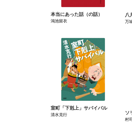
本当にあった話（の話）
八
鴻池留衣
万
室町「下剋上」サバイバル
ソ
清水克行
村