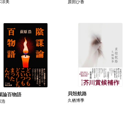
木涼美
原田ひ香
貝殻航路
謀論百物語
久栖博季
原浩