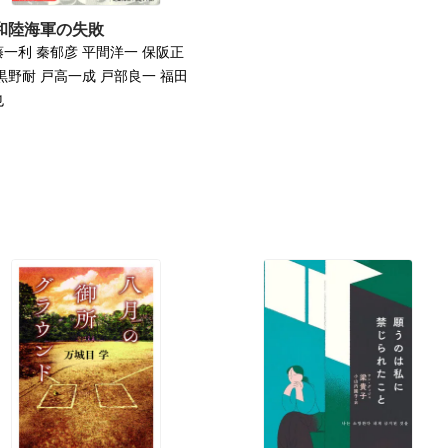
和陸海軍の失敗
藤一利 秦郁彦 平間洋一 保阪正
黒野耐 戸高一成 戸部良一 福田
也