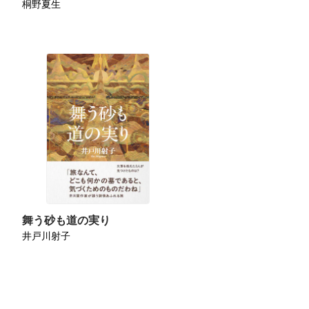
桐野夏生
舞う砂も道の実り
井戸川射子