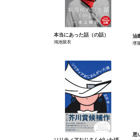
本当にあった話（の話）
油
鴻池留衣
堺
悪
ソリティアおじさんがいた頃