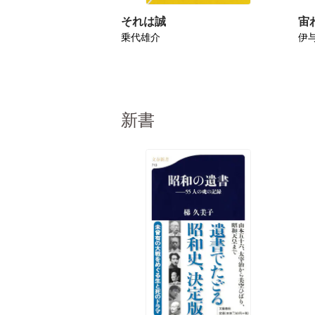
それは誠
宙
乗代雄介
伊
新書