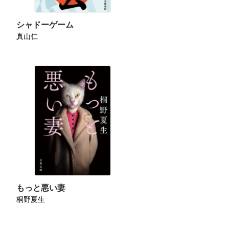
シャドーゲーム
真山仁
もっと悪い妻
桐野夏生