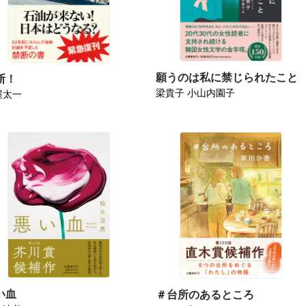
願うのは私に禁じられたこと
断！
梁貴子 小山内園子
屋太一
い血
＃台所のあるところ