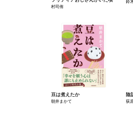
鈴
村司侑
豆は煮えたか
陰
朝井まかて
荻