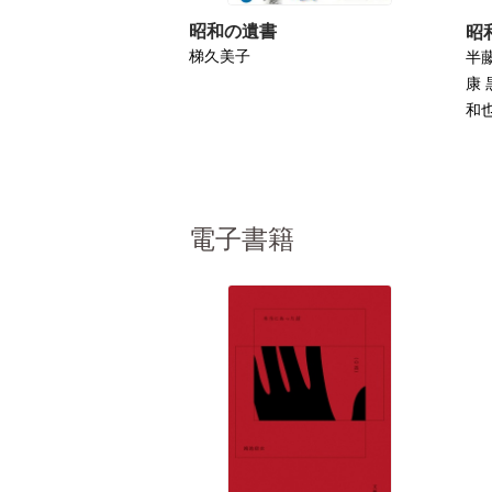
昭和の遺書
昭
梯久美子
半
康 
和
電子書籍