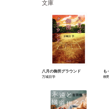
文庫
八月の御所グラウンド
も
万城目学
桐