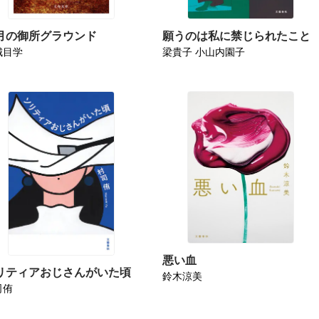
月の御所グラウンド
願うのは私に禁じられたこと
城目学
梁貴子 小山内園子
悪い血
リティアおじさんがいた頃
鈴木涼美
司侑