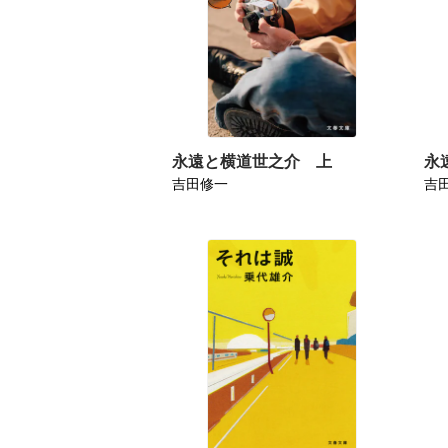
永遠と横道世之介 上
永
吉田修一
吉