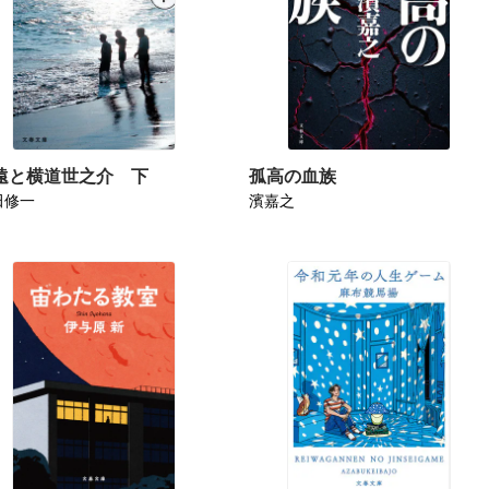
遠と横道世之介 下
孤高の血族
田修一
濱嘉之