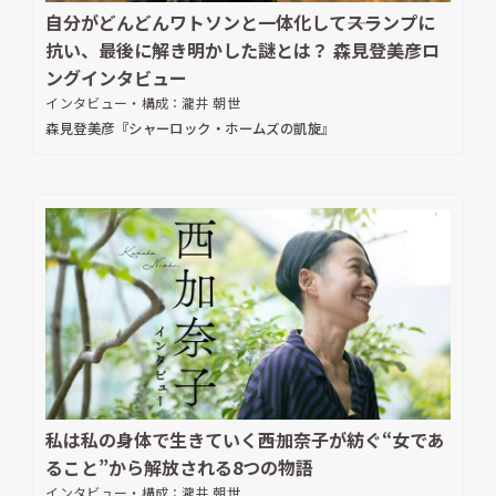
自分がどんどんワトソンと一体化して――スランプに
抗い、最後に解き明かした謎とは？ 森見登美彦ロ
ングインタビュー
インタビュー・構成：
瀧井 朝世
森見登美彦『シャーロック・ホームズの凱旋』
私は私の身体で生きていく――西加奈子が紡ぐ“女であ
ること”から解放される8つの物語
インタビュー・構成：
瀧井 朝世