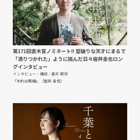
第171回直木賞ノミネート!! 型破りな天才にまるで
「憑りつかれた」ように挑んだ日々――岩井圭也ロン
グインタビュー
インタビュー・構成：
瀧井 朝世
『われは熊楠』（岩井 圭也）