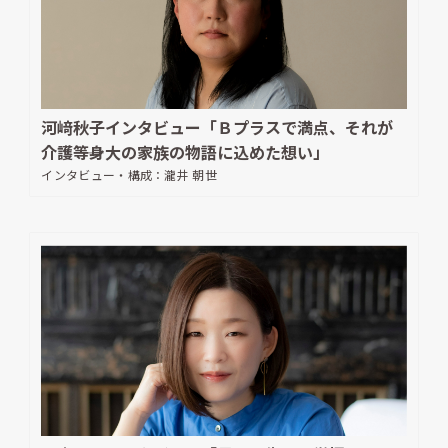
河﨑秋子インタビュー「Ｂプラスで満点、それが
介護――等身大の家族の物語に込めた想い」
インタビュー・構成：
瀧井 朝世