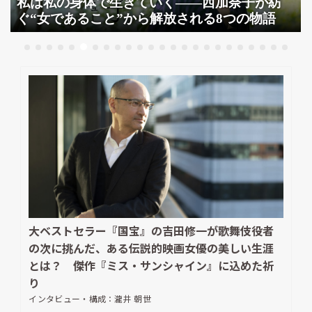
私は私の身体で生きていく――西加奈子が紡
ぐ“女であること”から解放される8つの物語
大ベストセラー『国宝』の吉田修一が歌舞伎役者
の次に挑んだ、ある伝説的映画女優の美しい生涯
とは？ 傑作『ミス・サンシャイン』に込めた祈
り
インタビュー・構成：
瀧井 朝世