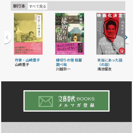
単行本
すべて見る
作家・山崎豊子
縁切りの宿 桂屋
本当にあった話
山崎豊子
調べ帖
（の話）
川越宗一
鴻池留衣