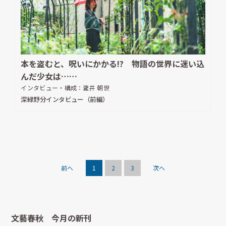
本を盗むと、呪いにかかる!? 物語の世界に迷い込
んだ少女は……
インタビュー・構成：
瀧井 朝世
深緑野分インタビュー（前編）
前へ
1
2
3
次へ
文藝春秋 今月の新刊