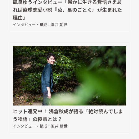
凪良ゆうインタビュー「愚かに生きる覚悟さえあ
れば――直球恋愛小説『汝、星のごとく』が生まれた
理由」
インタビュー・構成：
瀧井 朝世
ヒット連発中！ 浅倉秋成が語る「絶対読んでしま
う物語」の極意とは？
インタビュー・構成：
瀧井 朝世