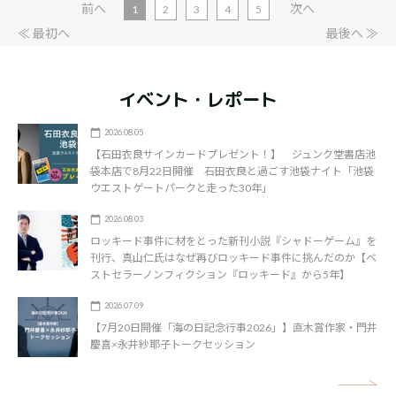
前へ
次へ
1
2
3
4
5
≪ 最初へ
最後へ ≫
イベント・レポート
2026.08.05
【石田衣良サインカードプレゼント！】 ジュンク堂書店池
袋本店で8月22日開催 石田衣良と過ごす池袋ナイト「池袋
ウエストゲートパークと走った30年」
2026.08.03
ロッキード事件に材をとった新刊小説『シャドーゲーム』を
刊行、真山仁氏はなぜ再びロッキード事件に挑んだのか【ベ
ストセラーノンフィクション『ロッキード』から5年】
2026.07.09
【7月20日開催「海の日記念行事2026」】直木賞作家・門井
慶喜×永井紗耶子トークセッション
矢