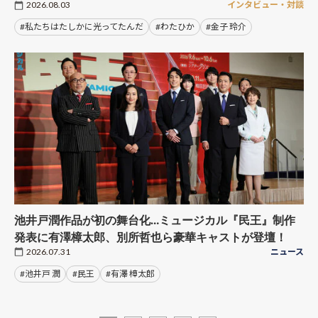
2026.08.03
インタビュー・対談
#私たちはたしかに光ってたんだ
#わたひか
#金子 玲介
池井戸潤作品が初の舞台化…ミュージカル『民王』制作
発表に有澤樟太郎、別所哲也ら豪華キャストが登壇！
2026.07.31
ニュース
#池井戸 潤
#民王
#有澤 樟太郎