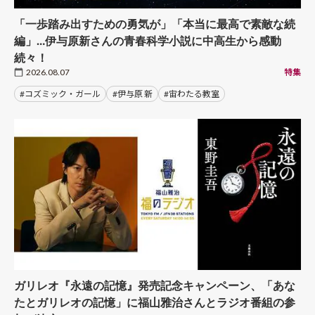
「一歩踏み出すための勇気が」「本当に最高で素敵な続
編」…伊与原新さんの青春科学小説に中高生から感動
続々！
2026.08.07
特集
#コズミック・ガール
#伊与原 新
#宙わたる教室
ガリレオ『永遠の記憶』発売記念キャンペーン、「あな
たとガリレオの記憶」に福山雅治さんとラジオ番組の参