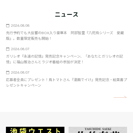
ニュース
2026.08.08
先行予約でも大反響のBOX入り豪華本 阿部智里『八咫烏シリーズ 愛蔵
版』。数量限定販売も開始！
2026.08.07
ガリレオ『永遠の記憶』発売記念キャンペーン、「あなたとガリレオの記
憶」に福山雅治さんとラジオ番組の参加が決定！
2026.08.07
応募者全員にプレゼント！鳥トマトさん『漫画でイけ』発売記念・絵葉書プ
レゼントキャンペーン
矢