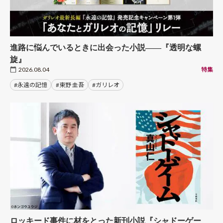
進路に悩んでいるときに出会った小説――『透明な螺
旋』
2026.08.04
特集
#永遠の記憶
#東野 圭吾
#ガリレオ
ロッキード事件に材をとった新刊小説『シャドーゲー