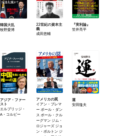
22世紀の資本主
『実利論』
韓国大乱
義
笠井亮平
牧野愛博
成田悠輔
アメリカの罠
運
アジア・ファー
イアン・ブレマ
スト
安田隆夫
エルブリッジ・
ー ポール・ダン
A・コルビー
ス ポール・クル
ーグマン ジム・
ロジャーズ ジョ
ン・ボルトン ジ