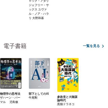
ャック・アタリ
ジェフリー・サ
ックス ユヴァ
ル・ノア・ハラ
リ 大野和基
電子書籍
一覧を見る
物理学の思考法
部下としてのAI
参政党と大陰謀
ザハーン・バー
牛尾剛
論時代
マル 児島修
黒猫ドラネコ