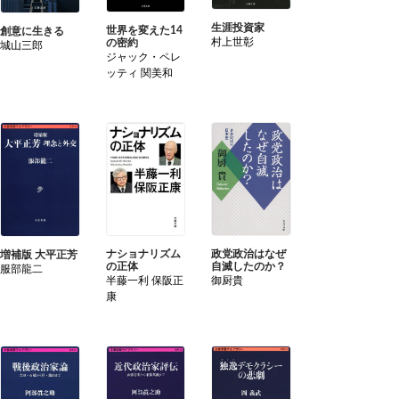
生涯投資家
世界を変えた14
創意に生きる
村上世彰
の密約
城山三郎
ジャック・ペレ
ッティ 関美和
ナショナリズム
政党政治はなぜ
増補版 大平正芳
の正体
自滅したのか？
服部龍二
半藤一利 保阪正
御厨貴
康