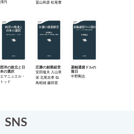
澤円
冨山和彦 松尾豊
基軸通貨ドルの
西洋の敗北と日
圧勝の創業経営
落日
本の選択
安田隆夫 入山章
中野剛志
エマニュエル・
栄 北尾吉孝 似
トッド
鳥昭雄 藤田晋
SNS