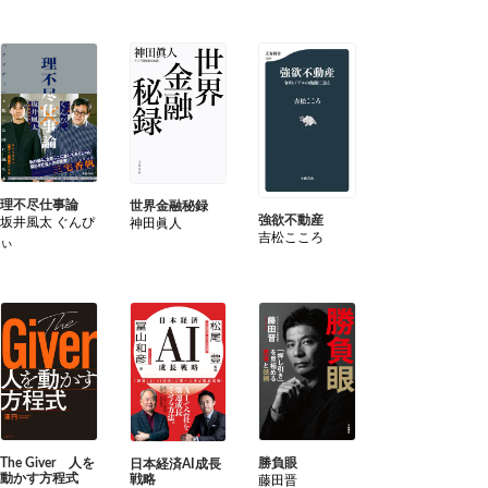
理不尽仕事論
世界金融秘録
強欲不動産
坂井風太 ぐんぴ
神田眞人
吉松こころ
ぃ
勝負眼
The Giver 人を
日本経済AI成長
動かす方程式
戦略
藤田晋