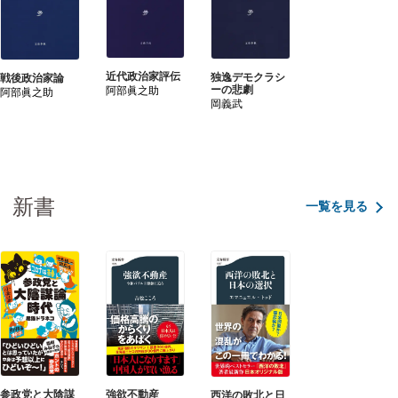
近代政治家評伝
独逸デモクラシ
戦後政治家論
ーの悲劇
阿部眞之助
阿部眞之助
岡義武
新書
一覧を見る
強欲不動産
参政党と大陰謀
西洋の敗北と日