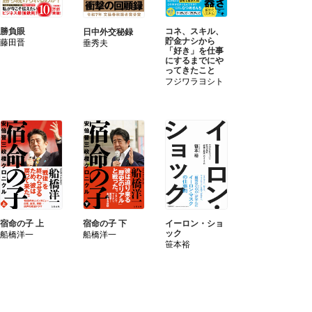
勝負眼
コネ、スキル、
日中外交秘録
貯金ナシから
藤田晋
垂秀夫
「好き」を仕事
にするまでにや
ってきたこと
フジワラヨシト
宿命の子 上
宿命の子 下
イーロン・ショ
ック
船橋洋一
船橋洋一
笹本裕