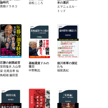
論時代
本の選択
吉松こころ
黒猫ドラネコ
エマニュエル・
トッド
圧勝の創業経営
徳川将軍の側近
基軸通貨ドルの
安田隆夫 入山章
たち
落日
福留真紀
中野剛志
栄 北尾吉孝 似
鳥昭雄 藤田晋