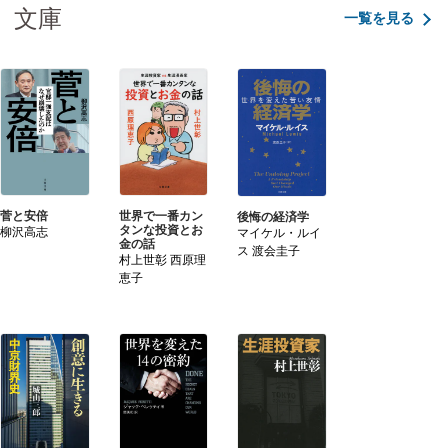
文庫
一覧を見る
世界で一番カン
菅と安倍
後悔の経済学
タンな投資とお
柳沢高志
マイケル・ルイ
金の話
ス 渡会圭子
村上世彰 西原理
恵子