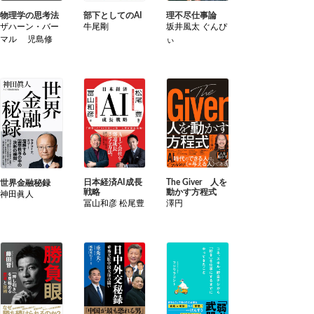
物理学の思考法
部下としてのAI
理不尽仕事論
ザハーン・バー
牛尾剛
坂井風太 ぐんぴ
マル 児島修
ぃ
日本経済AI成長
The Giver 人を
世界金融秘録
戦略
動かす方程式
神田眞人
冨山和彦 松尾豊
澤円