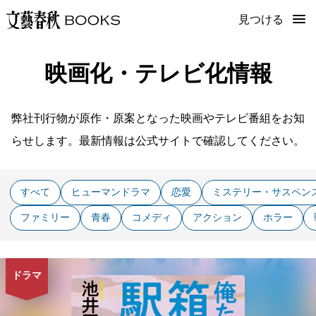
見つける
映画化・テレビ化情報
弊社刊行物が原作・原案となった映画やテレビ番組をお知
らせします。最新情報は公式サイトで確認してください。
すべて
ヒューマンドラマ
恋愛
ミステリー・サスペン
ファミリー
青春
コメディ
アクション
ホラー
ドラマ