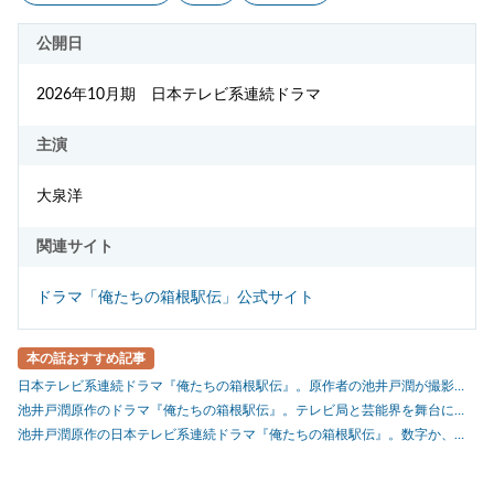
公開日
2026年10月期 日本テレビ系連続ドラマ
主演
大泉洋
関連サイト
ドラマ「俺たちの箱根駅伝」公式サイト
本の話おすすめ記事
日本テレビ系連続ドラマ『俺たちの箱根駅伝』。原作者の池井戸潤が撮影現場を訪問…主演の大泉洋の前で思わず本音が!?
池井戸潤原作のドラマ『俺たちの箱根駅伝』。テレビ局と芸能界を舞台に加速する「箱根駅伝中継」への思惑に絡み、石丸幹二、小日向文世、生瀬勝久が登場！
池井戸潤原作の日本テレビ系連続ドラマ『俺たちの箱根駅伝』。数字か、信念か…大泉洋演じる主人公の前に立ちはだかるテレビ局幹部役に高橋克典、市川猿弥が決定！