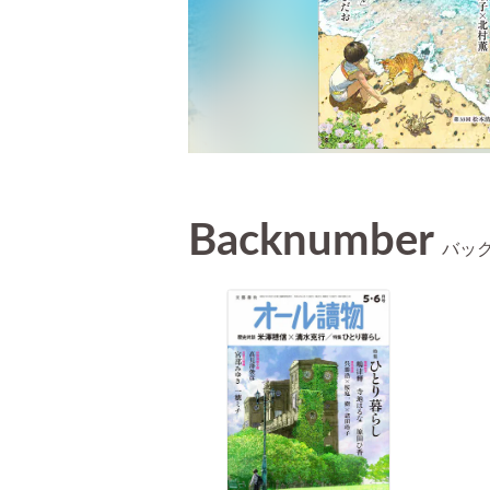
Backnumber
バッ