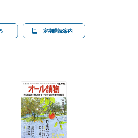
る
定期購読案内