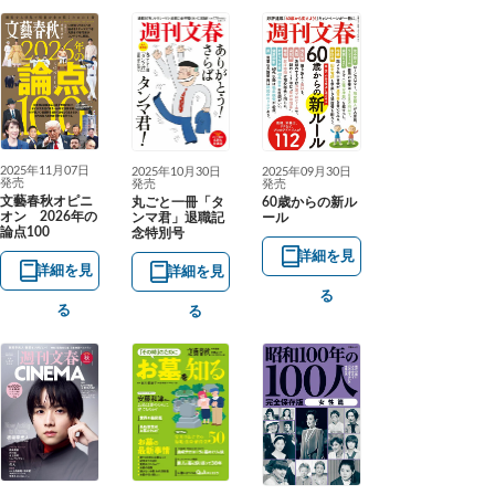
2025年11月07日
2025年10月30日
2025年09月30日
発売
発売
発売
文藝春秋オピニ
丸ごと一冊「タ
60歳からの新ル
オン 2026年の
ンマ君」退職記
ール
論点100
念特別号
詳細を見
詳細を見
詳細を見
る
る
る