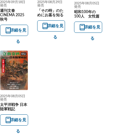
2025年09月18日
2025年08月29日
2025年08月05日
発売
発売
発売
週刊文春
「その時」のた
昭和100年の
CINEMA 2025
めにお墓を知る
100人 女性篇
秋号
詳細を見
詳細を見
詳細を見
る
る
る
2025年08月05日
発売
太平洋戦争 日本
陸軍戦記
詳細を見
る