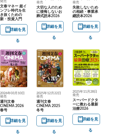
発売
発売
発売
文春マネー 超イ
大切な人のため
失敗しないため
ンフレ時代を生
に後悔しないお
の相続・事業承
き抜くための
葬式読本2026
継読本2026
新・投資入門
詳細を見
詳細を見
詳細を見
る
る
る
2025年11月28日
2026年03月10日
2025年12月22日
発売
発売
発売
スーパードクタ
週刊文春
週刊文春
ーに教わる最新
CINEMA 2026
CINEMA 2025
治療2026
春号
冬号
詳細を見
詳細を見
詳細を見
る
る
る