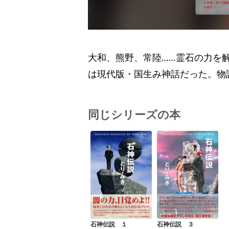
大和、熊野、常陸……霊石の力を
は現代版・国生み神話だった。物
同じシリーズの本
石神伝説 １
石神伝説 ３