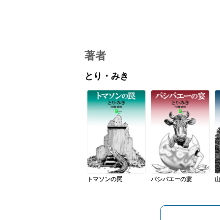
著者
とり・みき
トマソンの罠
パシパエーの宴