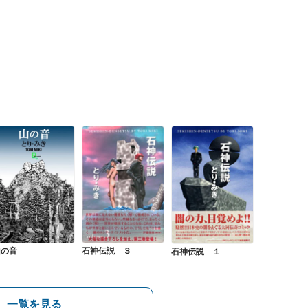
山の音
石神伝説 ３
石神伝説 １
一覧を見る