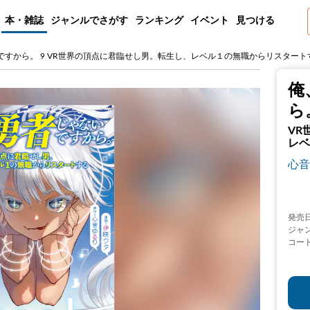
本・雑誌
ジャンルでさがす
ランキング
イベント
見つける
ですから。 9 VR世界の頂点に君臨せし男。転生し、レベル１の無職からリスタート
俺
ら
VR
レベ
心音
発売
ジャ
コー