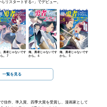
からリスタートする~」でデビュー。
俺、勇者じゃないです
俺、勇者じゃないです
俺、勇者じゃないです
ら。 7
から。 6
から。 5
一覧を見る
賞で佳作、準入賞、四季大賞を受賞し、漫画家として