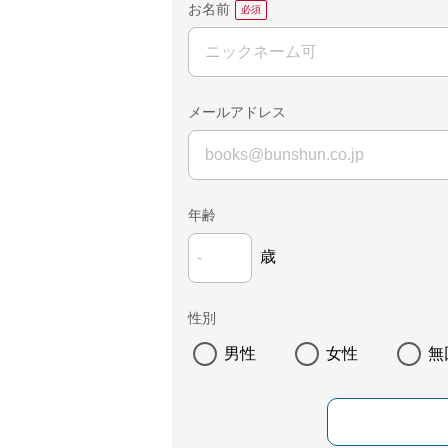
お名前
メールアドレス
年齢
歳
性別
男性
女性
無