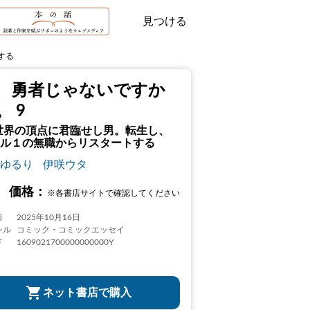
見つける
する
、勇者じゃないですか
。 9
世界の頂点に君臨せし男。転生し、
ル１の無職からリスタートする
ゆるり
伊咲ウタ
価格：
※各書店サイトで確認してください
日
2025年10月16日
ンル
コミック・コミックエッセイ
ド
1609021700000000000Y
ネット書店で購入