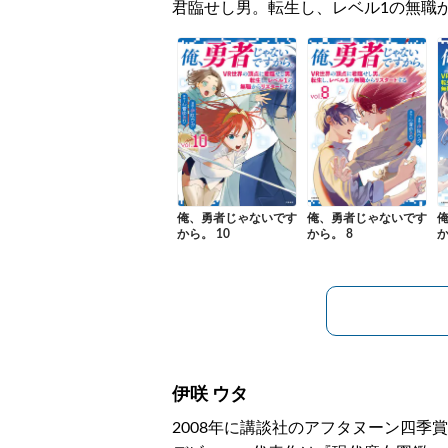
君臨せし男。転生し、レベル1の無職
俺、勇者じゃないです
俺、勇者じゃないです
から。 10
から。 8
か
伊咲 ウタ
2008年に講談社のアフタヌーン四季