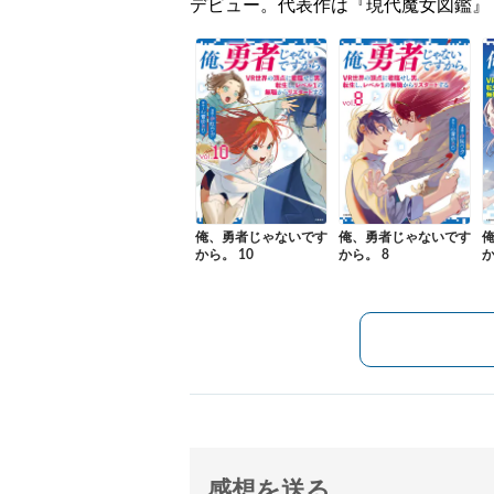
デビュー。代表作は『現代魔女図鑑』
俺、勇者じゃないです
俺、勇者じゃないです
から。 10
から。 8
か
感想を送る