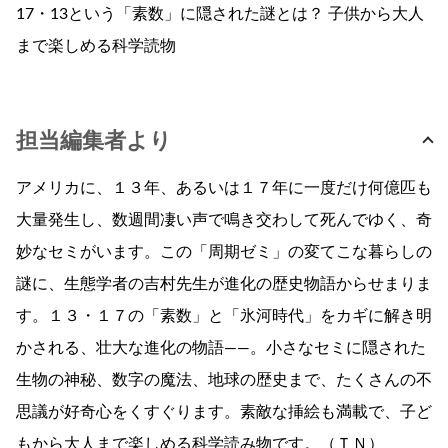
17・13という「素数」に隠された謎とは？ 子供から大人
まで楽しめる科学読物
担当編集者より
アメリカに、１３年、あるいは１７年に一度だけ何億匹も
大量発生し、数週間凄い声で鳴き交わして死んでゆく、奇
妙なセミがいます。この「周期ゼミ」の変てこな暮らしの
謎に、生態学者の吉村先生が進化の歴史物語からせまりま
す。１３・１７の「素数」と「氷河時代」をカギに解き明
かされる、壮大な進化の物語——。小さなセミに隠された
生物の神秘、数字の魔法、地球の歴史まで、たくさんの不
思議が好奇心をくすぐります。素敵な挿絵も満載で、子ど
もから大人まで楽しめる科学読み物です。（ＴＮ）