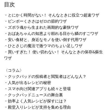
目次
・とにかく時間がない！ そんなときに役立つ超速ワザ
・ビンボーくささはゼロの節約ワザ
・ズボラ魂から生まれた画期的な豪快ワザ
・おばあちゃんの知恵より頼れる目から鱗のすごワザ
・安い食材と、身近なモノを使い倒す代用ワザ
・ひとさじの魔法で激ウマのちょい足しワザ
・買いすぎた！ 使い切れない！ そんなときの保存&蘇生
ワザ
〈コラム〉
・クックパッドの投稿者と閲覧者はどんな人？
・人気が出るレシピの秘密
・スマホ向け関連アプリも続々と登場
・クックパッドニュースの舞台裏
・効率よく人気レシピが探すには？
・殿堂入りレシピが支持を集める理由