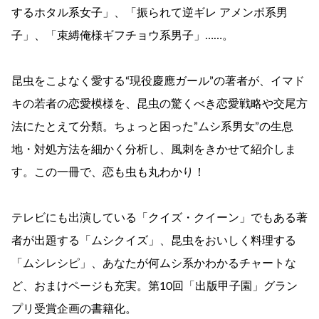
するホタル系女子」、「振られて逆ギレ アメンボ系男
子」、「束縛俺様ギフチョウ系男子」……。
昆虫をこよなく愛する“現役慶應ガール”の著者が、イマド
キの若者の恋愛模様を、昆虫の驚くべき恋愛戦略や交尾方
法にたとえて分類。ちょっと困った”ムシ系男女”の生息
地・対処方法を細かく分析し、風刺をきかせて紹介しま
す。この一冊で、恋も虫も丸わかり！
テレビにも出演している「クイズ・クイーン」でもある著
者が出題する「ムシクイズ」、昆虫をおいしく料理する
「ムシレシピ」、あなたが何ムシ系かわかるチャートな
ど、おまけページも充実。第10回「出版甲子園」グラン
プリ受賞企画の書籍化。