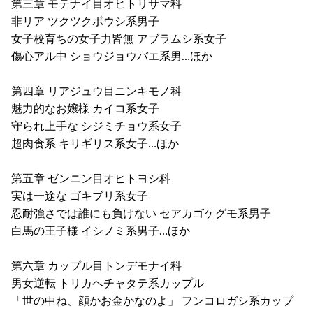
第三章 モテナイ目オヒトリサマ科
非リア ツクツクボウシ系男子
女子校育ちの女子力皆無 アブラムシ系女子
傷心アル中 ショウジョウバエ系男…ほか
第四章 リアジュウ目ニンキモノ科
魅力的なお嬢様 カイコ系女子
守られ上手な シジミチョウ系女子
超肉食系 キリギリス系女子…ほか
第五章 ゼンニン目オヒトヨシ科
実は一途な ゴキブリ系女子
忍耐強さでは誰にも負けない セアカゴケグモ系男子
白馬の王子様 イシノミ系男子…ほか
第六章 カップル目トンデモナイ科
男女逆転 トリカヘチャタテ系カップル
「世の中ね、顔かお金かなのよ」 フンコロガシ系カップ