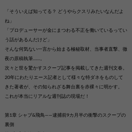
「そういえば知ってる？ どうやらクスリみたいなんだよ
ね」
「プロデューサーが金にまつわる不正を働いているってい
う話があるんだけど」
そんな何気ない一言から始まる極秘取材、当事者直撃、徹
夜の原稿執筆……。
次々と世を驚かすスクープ記事を掲載してきた週刊文春。
20年にわたりエース記者として様々な特ダネをものして
きた著者が、その知られざる舞台裏を赤裸々に明かす。
これが本当にリアルな週刊誌の現場だ！
第1章 シャブ&飛鳥――逮捕前9カ月半の衝撃のスクープの
裏側