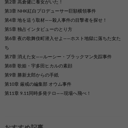
第2章 高倉健に養女がいた！
第3章 NHK紅白プロデューサー巨額横領事件
第4章 地を這う取材――殺人事件の目撃者を探せ！
第5章 独占インタビューのとり方
第6章 夜の歌舞伎町潜入せよ――ホスト地獄に落ちた女た
ち
第7章 消えた女――ルーシー・ブラックマン失踪事件
第8章 歌姫・宇多田ヒカルの素顔
第9章 勝新太郎からの手紙
第10章 厳戒の編集部 オウム事件
第11章 9.11同時多発テロ――現場へ飛べ！
おすすめ記事