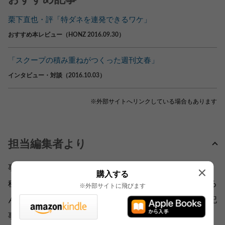
栗下直也・評「特ダネを連発できるワケ」
おすすめ本レビュー（HONZ 2016.09.30）
「スクープの積み重ねがつくった週刊文春」
インタビュー・対談（2016.10.03）
※外部サイトへリンクしている場合もあります
担当編集者より
事件やマスコミの裏側を描くノンフィクションというと、
購入する
秘話や意外な事実を期待されると思います。本書ももちろ
※外部サイトに飛びます
んそういう魅力がありますが、加えてこれほど週刊誌の記
事が出来上がるまでを詳細に描いた作品はないと思いま