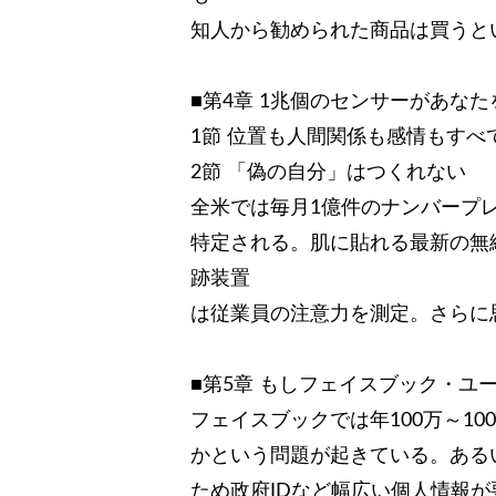
知人から勧められた商品は買うと
■第4章 1兆個のセンサーがあな
1節 位置も人間関係も感情もすべ
2節 「偽の自分」はつくれない
全米では毎月1億件のナンバープ
特定される。肌に貼れる最新の無
跡装置
は従業員の注意力を測定。さらに思
■第5章 もしフェイスブック・ユ
フェイスブックでは年100万～1
かという問題が起きている。ある
ため政府IDなど幅広い個人情報