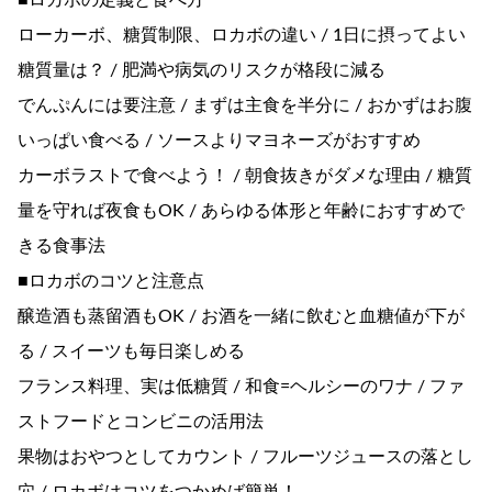
■ロカボの定義と食べ方
ローカーボ、糖質制限、ロカボの違い / 1日に摂ってよい
糖質量は？ / 肥満や病気のリスクが格段に減る
でんぷんには要注意 / まずは主食を半分に / おかずはお腹
いっぱい食べる / ソースよりマヨネーズがおすすめ
カーボラストで食べよう！ / 朝食抜きがダメな理由 / 糖質
量を守れば夜食もOK / あらゆる体形と年齢におすすめで
きる食事法
■ロカボのコツと注意点
醸造酒も蒸留酒もOK / お酒を一緒に飲むと血糖値が下が
る / スイーツも毎日楽しめる
フランス料理、実は低糖質 / 和食=ヘルシーのワナ / ファ
ストフードとコンビニの活用法
果物はおやつとしてカウント / フルーツジュースの落とし