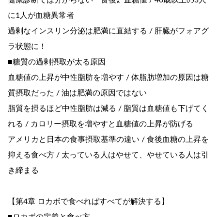
健康診断では分からない〝食後〟血糖値 / 40歳以上の3人
に1人が血糖異常者
過剰なインスリン分泌は肥満に直結する / 肝臓がフォアグ
ラ状態に！
■糖質の過剰摂取が太る原因
血糖値の上昇が中性脂肪を増やす / 体脂肪増加の原因は糖
質摂取だった / 油は肥満の原因ではない
脂質を摂るほど中性脂肪は減る / 脂質は血糖値も下げてく
れる / カロリー摂取を増やすと血糖値の上昇が防げる
アメリカと日本の食事摂取基準の違い / 食後血糖の上昇を
抑える食べ方 / 太っている人はやせて、やせている人は引
き締まる
【第4章 ロカボで食べればすべてが解決する】