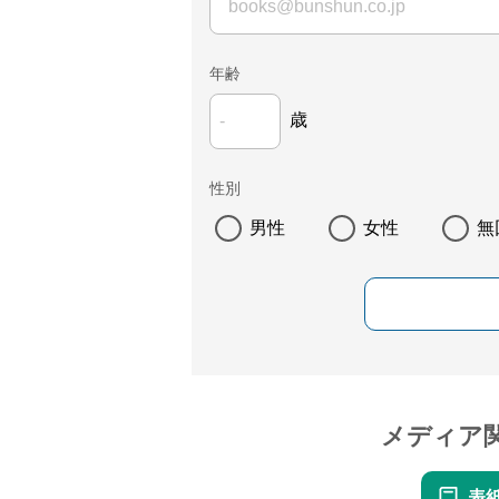
年齢
歳
性別
男性
女性
無
メディア
表