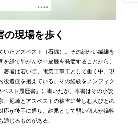
害の現場を歩く
ていたアスベスト（石綿）。その細かい繊維を
間を経て肺がんや中皮腫を発症することから、
。著者は若い頃、電気工事工として働く中、現
お後遺症を抱えている。その経験をノンフィク
スベスト履歴書』に書いたが、本書はその小説
京、尼崎とアスベストの被害に苦しむ人びとの
対応が後手に廻り、結果として弱い個人が犠牲
にも通じるものがある。