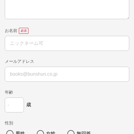
お名前
メールアドレス
年齢
歳
性別
男性
女性
無回答