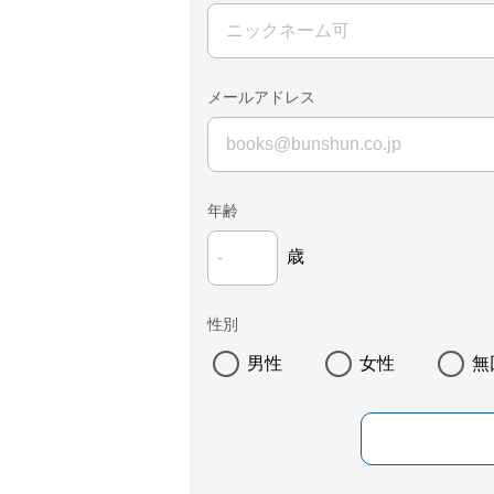
メールアドレス
年齢
歳
性別
男性
女性
無