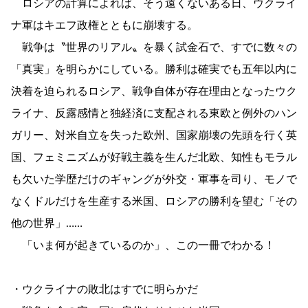
ロシアの計算によれば、そう遠くないある日、ウクライ
ナ軍はキエフ政権とともに崩壊する。
戦争は〝世界のリアル〟を暴く試金石で、すでに数々の
「真実」を明らかにしている。勝利は確実でも五年以内に
決着を迫られるロシア、戦争自体が存在理由となったウク
ライナ、反露感情と独経済に支配される東欧と例外のハン
ガリー、対米自立を失った欧州、国家崩壊の先頭を行く英
国、フェミニズムが好戦主義を生んだ北欧、知性もモラル
も欠いた学歴だけのギャングが外交・軍事を司り、モノで
なくドルだけを生産する米国、ロシアの勝利を望む「その
他の世界」……
「いま何が起きているのか」、この一冊でわかる！
・ウクライナの敗北はすでに明らかだ