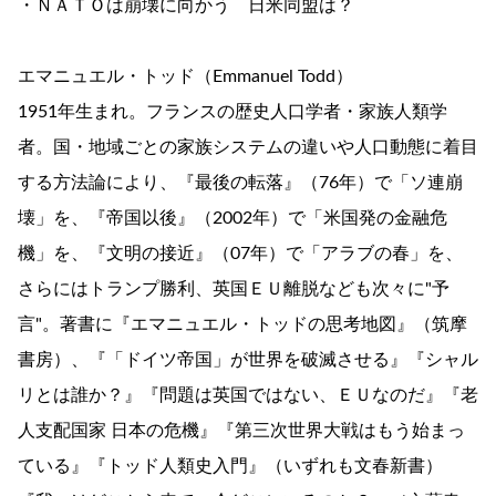
・ＮＡＴＯは崩壊に向かう 日米同盟は？
エマニュエル・トッド（Emmanuel Todd）
1951年生まれ。フランスの歴史人口学者・家族人類学
者。国・地域ごとの家族システムの違いや人口動態に着目
する方法論により、『最後の転落』（76年）で「ソ連崩
壊」を、『帝国以後』（2002年）で「米国発の金融危
機」を、『文明の接近』（07年）で「アラブの春」を、
さらにはトランプ勝利、英国ＥＵ離脱なども次々に"予
言"。著書に『エマニュエル・トッドの思考地図』（筑摩
書房）、『「ドイツ帝国」が世界を破滅させる』『シャル
リとは誰か？』『問題は英国ではない、ＥＵなのだ』『老
人支配国家 日本の危機』『第三次世界大戦はもう始まっ
ている』『トッド人類史入門』（いずれも文春新書）