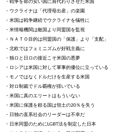
・戦争を命の安い国に肩代わりさせた米国
・ウクライナは「代理母出産」の楽園
・米国は戦争継続でウクライナを犠牲に
・米情報機関は敵国より同盟国を監視
・ＮＡＴＯ目的は同盟国の「保護」より「支配」
・北欧ではフェミニズムが好戦主義に
・独ロと日ロの接近こそ米国の悪夢
・ロシアは米国に対して軍事的優位に立っている
・モノではなくドルだけを生産する米国
・対ロ制裁でドル覇権が揺いでいる
・米国に真のエリートはもういない
・米国に保護を頼る国は領土の20％を失う
・日独の直系社会のリーダーは不幸だ
・日米同盟のためにLGBT法を制定した日本