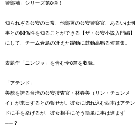
警部補」シリーズ第8弾！
知られざる公安の日常、他部署の公安警察官、あるいは刑
事との関係性を知ることができる【ザ・公安小説入門編】
にして、チーム倉島の冴えた躍動に鼓動高鳴る短篇集。
表題作「ニンジャ」を含む全8篇を収録。
「アテンド」
美貌を誇る台湾の公安捜査官・林春美（リン・チュンメ
イ）が来日するとの報せが。彼女に惚れ込む西本はアテン
ドに手を挙げるが、彼女相手にそう簡単に事は進まず
――？