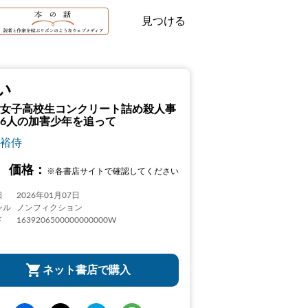
見つける
い
女子高校生コンクリート詰め殺人事
6人の加害少年を追って
裕侍
価格：
※各書店サイトで確認してください
日
2026年01月07日
ンル
ノンフィクション
ド
1639206500000000000W
ネット書店で購入