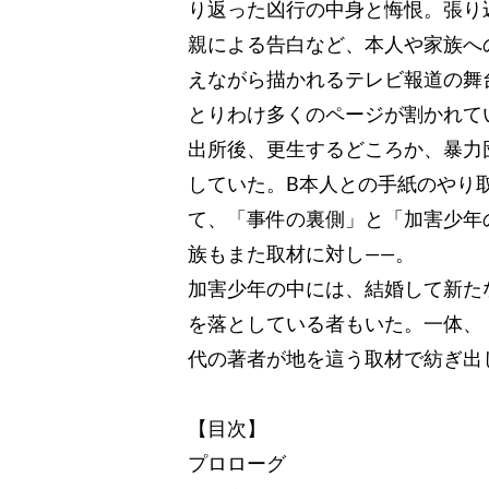
り返った凶行の中身と悔恨。張り
親による告白など、本人や家族へ
えながら描かれるテレビ報道の舞
とりわけ多くのページが割かれて
出所後、更生するどころか、暴力
していた。B本人との手紙のやり
て、「事件の裏側」と「加害少年
族もまた取材に対し――。
加害少年の中には、結婚して新た
を落としている者もいた。一体、
代の著者が地を這う取材で紡ぎ出
【目次】
プロローグ