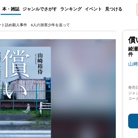
本・雑誌
ジャンルでさがす
ランキング
イベント
見つける
ート詰め殺人事件 6人の加害少年を追って
償
綾瀬
件 
山﨑
発売
ジャ
コー