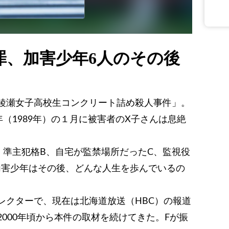
罪、加害少年6人のその後
綾瀬女子高校生コンクリート詰め殺人事件」。
年（1989年）の１月に被害者のX子さんは息絶
、準主犯格B、自宅が監禁場所だったC、監視役
加害少年はその後、どんな人生を歩んでいるの
レクターで、現在は北海道放送（HBC）の報道
000年頃から本件の取材を続けてきた。Fが振