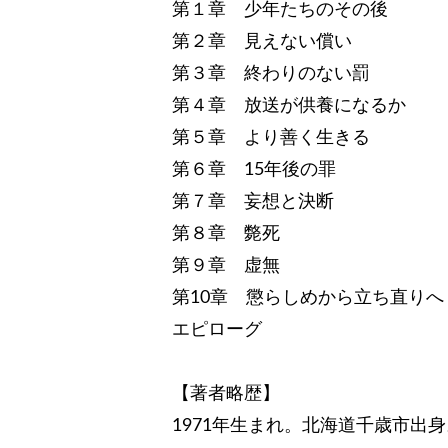
第１章 少年たちのその後
第２章 見えない償い
第３章 終わりのない罰
第４章 放送が供養になるか
第５章 より善く生きる
第６章 15年後の罪
第７章 妄想と決断
第８章 斃死
第９章 虚無
第10章 懲らしめから立ち直りへ
エピローグ
【著者略歴】
1971年生まれ。北海道千歳市出