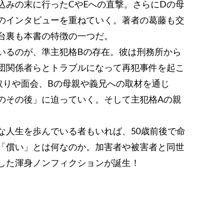
込みの末に行ったCやEへの直撃。さらにDの母
のインタビューを重ねていく。著者の葛藤も交
台裏も本書の特徴の一つだ。
いるのが、準主犯格Bの存在。彼は刑務所から
団関係者らとトラブルになって再犯事件を起こ
取りや面会、Bの母親や義兄への取材を通じ
のその後」に迫っていく。そして主犯格Aの親
な人生を歩んでいる者もいれば、50歳前後で命
「償い」とは何なのか。加害者や被害者と同世
した渾身ノンフィクションが誕生！