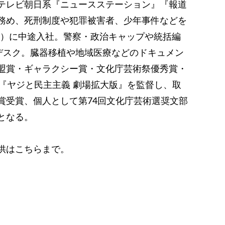
テレビ朝日系『ニュースステーション』『報道
務め、死刑制度や犯罪被害者、少年事件などを
BC）に中途入社。警察・政治キャップや統括編
部デスク。臓器移植や地域医療などのドキュメン
盟賞・ギャラクシー賞・文化庁芸術祭優秀賞・
『ヤジと民主主義 劇場拡大版』を監督し、取
賞受賞、個人として第74回文化庁芸術選奨文部
となる。
供はこちらまで。