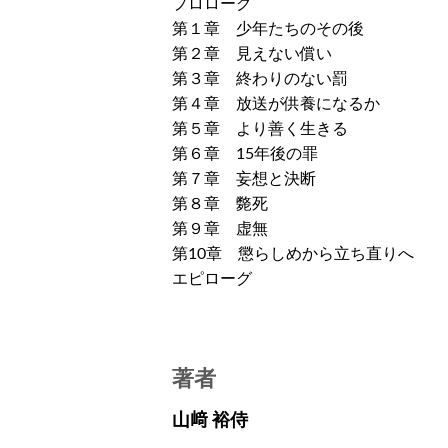
プロローグ
第１章 少年たちのその後
第２章 見えない償い
第３章 終わりのない罰
第４章 放送が供養になるか
第５章 より善く生きる
第６章 15年後の罪
第７章 妄想と決断
第８章 斃死
第９章 虚無
第10章 懲らしめから立ち直りへ
エピローグ
著者
山﨑 裕侍