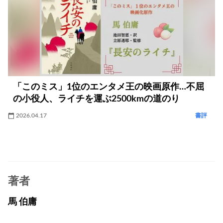
「このミス」1位のエンタメ王の映画原作…不屈
の小役人、ライチを運ぶ2500kmの道のり
2026.04.17
書評
著者
馬 伯庸