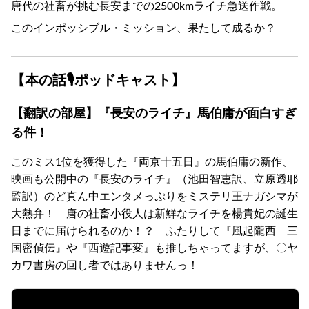
唐代の社畜が挑む長安までの2500kmライチ急送作戦。
このインポッシブル・ミッション、果たして成るか？
【本の話🎙ポッドキャスト】
【翻訳の部屋】『長安のライチ』馬伯庸が面白すぎ
る件！
このミス1位を獲得した『両京十五日』の馬伯庸の新作、
映画も公開中の『長安のライチ』（池田智恵訳、立原透耶
監訳）のど真ん中エンタメっぷりをミステリ王ナガシマが
大熱弁！ 唐の社畜小役人は新鮮なライチを楊貴妃の誕生
日までに届けられるのか！？ ふたりして『風起隴西 三
国密偵伝』や『西遊記事変』も推しちゃってますが、〇ヤ
カワ書房の回し者ではありませんっ！