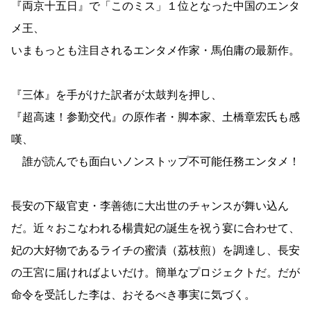
『両京十五日』で「このミス」１位となった中国のエンタ
メ王、
いまもっとも注目されるエンタメ作家・馬伯庸の最新作。
『三体』を手がけた訳者が太鼓判を押し、
『超高速！参勤交代』の原作者・脚本家、土橋章宏氏も感
嘆、
誰が読んでも面白いノンストップ不可能任務エンタメ！
長安の下級官吏・李善徳に大出世のチャンスが舞い込ん
だ。近々おこなわれる楊貴妃の誕生を祝う宴に合わせて、
妃の大好物であるライチの蜜漬（荔枝煎）を調達し、長安
の王宮に届ければよいだけ。簡単なプロジェクトだ。だが
命令を受託した李は、おそるべき事実に気づく。