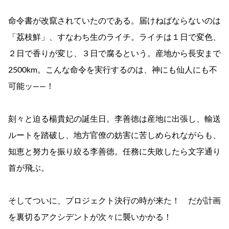
命令書が改竄されていたのである。届けねばならないのは
「荔枝鮮」、すなわち生のライチ。ライチは１日で変色、
２日で香りが変じ、３日で腐るという。産地から長安まで
2500km。こんな命令を実行するのは、神にも仙人にも不
可能ッ――！
刻々と迫る楊貴妃の誕生日。李善徳は産地に出張し、輸送
ルートを踏破し、地方官僚の妨害に苦しめられながらも、
知恵と努力を振り絞る李善徳。任務に失敗したら文字通り
首が飛ぶ。
そしてついに、プロジェクト決行の時が来た！ だが計画
を裏切るアクシデントが次々に襲いかかる！