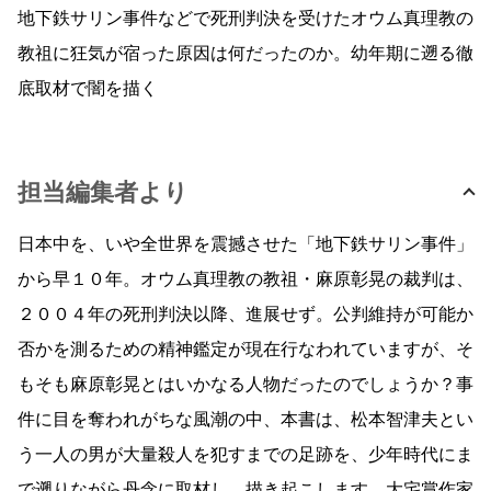
地下鉄サリン事件などで死刑判決を受けたオウム真理教の
教祖に狂気が宿った原因は何だったのか。幼年期に遡る徹
底取材で闇を描く
担当編集者より
日本中を、いや全世界を震撼させた「地下鉄サリン事件」
から早１０年。オウム真理教の教祖・麻原彰晃の裁判は、
２００４年の死刑判決以降、進展せず。公判維持が可能か
否かを測るための精神鑑定が現在行なわれていますが、そ
もそも麻原彰晃とはいかなる人物だったのでしょうか？事
件に目を奪われがちな風潮の中、本書は、松本智津夫とい
う一人の男が大量殺人を犯すまでの足跡を、少年時代にま
で遡りながら丹念に取材し、描き起こします。大宅賞作家