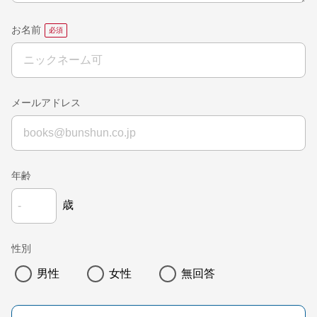
お名前
メールアドレス
年齢
歳
性別
男性
女性
無回答