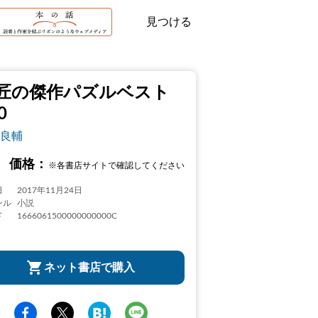
見つける
匠の傑作パズルベスト
0
良輔
価格：
※各書店サイトで確認してください
日
2017年11月24日
ンル
小説
ド
1666061500000000000C
ネット書店で購入