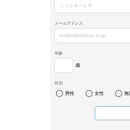
メールアドレス
年齢
歳
性別
男性
女性
無