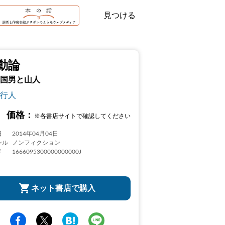
見つける
動論
国男と山人
行人
価格：
※各書店サイトで確認してください
日
2014年04月04日
ンル
ノンフィクション
ド
1666095300000000000J
ネット書店で購入