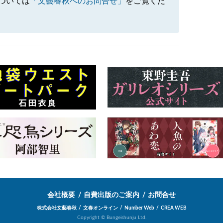
ついては
「文藝春秋へのお問合せ」
をご覧くだ
会社概要
自費出版のご案内
お問合せ
株式会社文藝春秋
文春オンライン
Number Web
CREA WEB
Copyright © Bungeishunju Ltd.