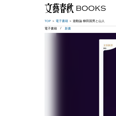
TOP
電子書籍
遊動論 柳田国男と山人
電子書籍
新書