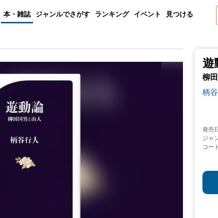
本・雑誌
ジャンルでさがす
ランキング
イベント
見つける
遊
柳田
柄谷
発売
ジャ
コー