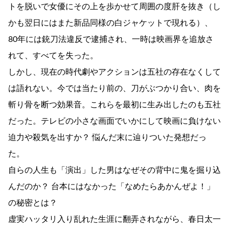
トを脱いで女優にその上を歩かせて周囲の度肝を抜き（し
かも翌日にはまた新品同様の白ジャケットで現れる）、
80年には銃刀法違反で逮捕され、一時は映画界を追放さ
れて、すべてを失った。
しかし、現在の時代劇やアクションは五社の存在なくして
は語れない。今では当たり前の、刀がぶつかり合い、肉を
斬り骨を断つ効果音。これらを最初に生み出したのも五社
だった。テレビの小さな画面でいかにして映画に負けない
迫力や殺気を出すか？ 悩んだ末に辿りついた発想だっ
た。
自らの人生も「演出」した男はなぜその背中に鬼を掘り込
んだのか？ 台本にはなかった「なめたらあかんぜよ！」
の秘密とは？
虚実ハッタリ入り乱れた生涯に翻弄されながら、春日太一