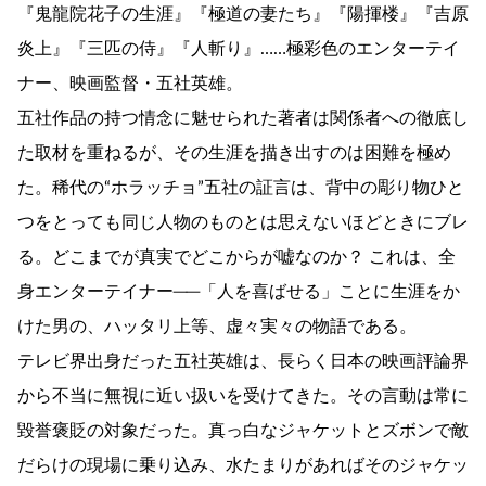
『鬼龍院花子の生涯』『極道の妻たち』『陽揮楼』『吉原
炎上』『三匹の侍』『人斬り』……極彩色のエンターテイ
ナー、映画監督・五社英雄。
五社作品の持つ情念に魅せられた著者は関係者への徹底し
た取材を重ねるが、その生涯を描き出すのは困難を極め
た。稀代の“ホラッチョ”五社の証言は、背中の彫り物ひと
つをとっても同じ人物のものとは思えないほどときにブレ
る。どこまでが真実でどこからが嘘なのか？ これは、全
身エンターテイナー──「人を喜ばせる」ことに生涯をか
けた男の、ハッタリ上等、虚々実々の物語である。
テレビ界出身だった五社英雄は、長らく日本の映画評論界
から不当に無視に近い扱いを受けてきた。その言動は常に
毀誉褒貶の対象だった。真っ白なジャケットとズボンで敵
だらけの現場に乗り込み、水たまりがあればそのジャケッ