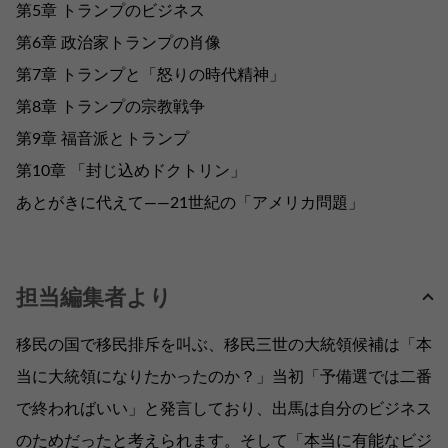
第5章 トランプのビジネス
第6章 政治家トランプの肖像
第7章 トランプと「怒りの時代精神」
第8章 トランプの宗教戦争
第9章 福音派とトランプ
第10章 「封じ込めドクトリン」
あとがきに代えて――21世紀の「アメリカ問題」
担当編集者より
移民の国で移民排斥を叫ぶ、移民三世の大統領候補は「本
当に大統領になりたかったのか？」当初「予備選では二番
で終わればいい」と発言しており、出馬は自分のビジネス
のためだったと考えられます。そして「本当に有能なビジ