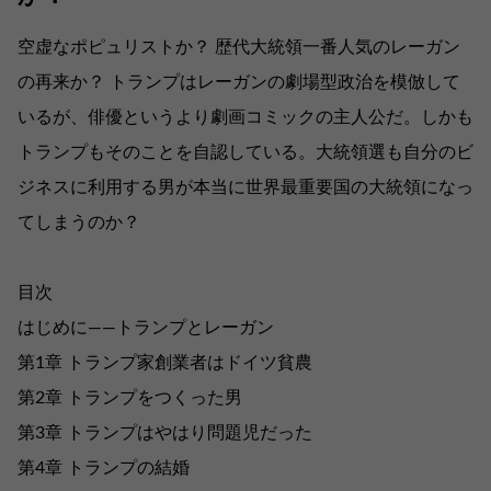
空虚なポピュリストか？ 歴代大統領一番人気のレーガン
の再来か？ トランプはレーガンの劇場型政治を模倣して
いるが、俳優というより劇画コミックの主人公だ。しかも
トランプもそのことを自認している。大統領選も自分のビ
ジネスに利用する男が本当に世界最重要国の大統領になっ
てしまうのか？
目次
はじめに――トランプとレーガン
第1章 トランプ家創業者はドイツ貧農
第2章 トランプをつくった男
第3章 トランプはやはり問題児だった
第4章 トランプの結婚