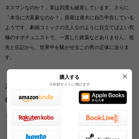
ネスマンなのか？」実は四度も破産しています。さらに
「本当に大富豪なのか？」資産は過大に自己申告している
ようです。劇画コミックの主人公のように目立てばよい究
極のオポチュニストで、一貫した政策などありません。祖
先と伝記から、世界中を騒がせるこの男の正体に迫りま
す。
購入する
※外部サイトに飛びます
著者
佐藤 伸行