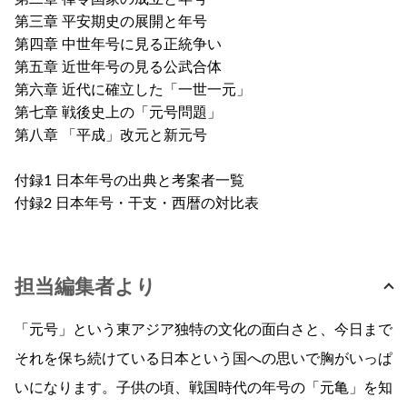
第三章 平安期史の展開と年号
第四章 中世年号に見る正統争い
第五章 近世年号の見る公武合体
第六章 近代に確立した「一世一元」
第七章 戦後史上の「元号問題」
第八章 「平成」改元と新元号
付録1 日本年号の出典と考案者一覧
付録2 日本年号・干支・西暦の対比表
担当編集者より
「元号」という東アジア独特の文化の面白さと、今日まで
それを保ち続けている日本という国への思いで胸がいっぱ
いになります。子供の頃、戦国時代の年号の「元亀」を知