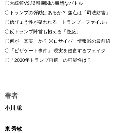
〇大統領VS.諜報機関の熾烈なバトル
〇トランプの弾劾はあるか？ 焦点は「司法妨害」
〇信ぴょう性が疑われる「トランプ・ファイル」
〇反トランプ陣営も抱える「疑惑」
〇何が「真実」か？ 米ロサイバー情報戦の最前線
〇「ピザゲート事件」 現実を侵食するフェイク
〇「2020年トランプ再選」の可能性は？
著者
小川 聡
東 秀敏