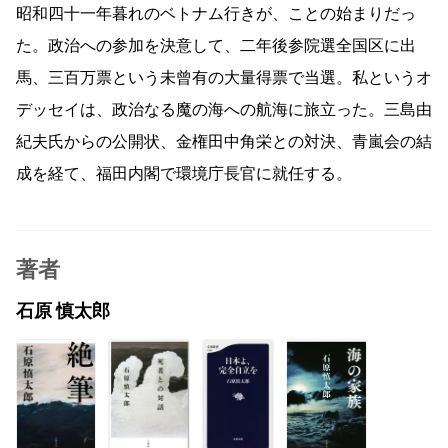
昭和四十一年暮れのベトナム行きが、ことの始まりだっ
た。政治への参加を決意して、二年後参院選全国区に出
馬、三百万票という未曾有の大量得票で当選。私というオ
デッセイは、政治なる魔の海への航海に旅立った。三島由
紀夫氏からの公開状、金権田中角栄との対決、青嵐会の結
成を経て、福田内閣で環境庁長官に就任する。
著者
石原 慎太郎