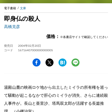
電子書籍
文庫
即身仏の殺人
高橋克彦
価格：
※各書店サイトで確認してください
発売日
2004年02月20日
コード
1671640700000000000S
湯殿山麓の映画ロケ地から出土したミイラの所有権を巡っ
て騒動が起こるなかで肝心のミイラが消失、さらに連続殺
人事件が。長山と亜里沙、塔馬双太郎が活躍する長篇推
理。（小梛治宣）