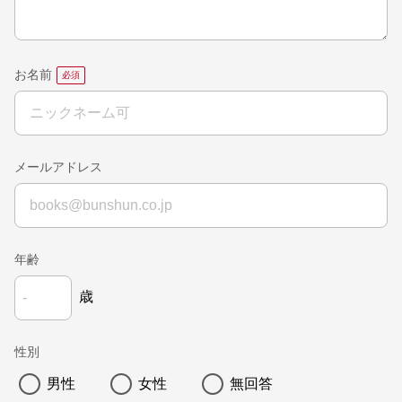
お名前
メールアドレス
年齢
歳
性別
男性
女性
無回答