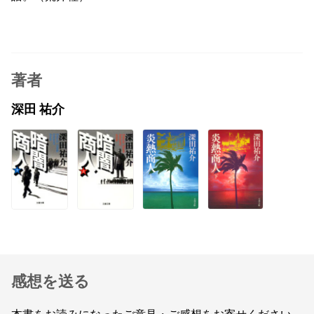
著者
深田 祐介
感想を送る