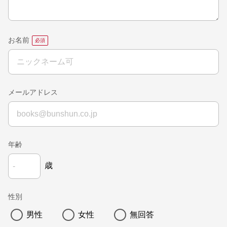
お名前
メールアドレス
年齢
歳
性別
男性
女性
無回答