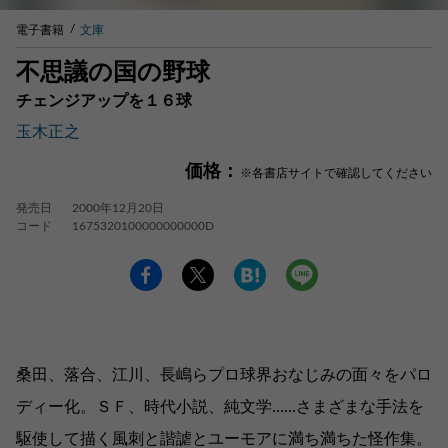
電子書籍
文庫
不思議の国の野球
チェンジアップを１６球
玉木正之
価格：
※各書店サイトで確認してください
発売日
2000年12月20日
コード
1675320100000000000D
桑田、落合、江川、長嶋らプロ球界おなじみの面々をパロ
ディー化。ＳＦ、時代小説、純文学……さまざまな手法を
駆使して描く風刺と諧謔とユーモアに満ち満ちた怪作集。