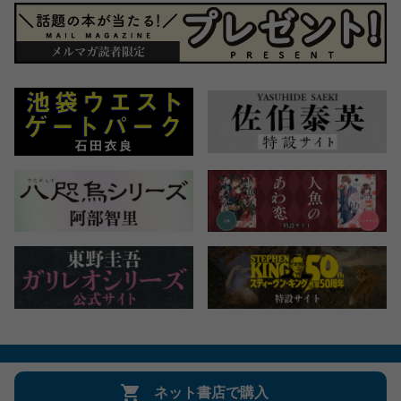
会社概要
自費出版のご案内
お問合せ
ネット書店で購入
株式会社文藝春秋
文春オンライン
Number Web
CREA WEB