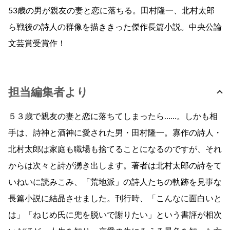
53歳の男が親友の妻と恋に落ちる。田村隆一、北村太郎
ら戦後の詩人の群像を描ききった傑作長篇小説。中央公論
文芸賞受賞作！
担当編集者より
５３歳で親友の妻と恋に落ちてしまったら……。しかも相
手は、詩神と酒神に愛された男・田村隆一。寡作の詩人・
北村太郎は家庭も職場も捨てることになるのですが、それ
からは次々と詩が湧き出します。著者は北村太郎の詩をて
いねいに読みこみ、「荒地派」の詩人たちの軌跡を見事な
長篇小説に結晶させました。刊行時、「こんなに面白いと
は」「ねじめ氏に兜を脱いで謝りたい」という書評が相次