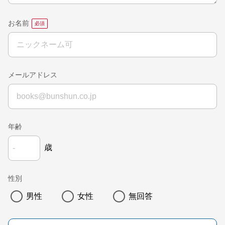
お名前
メールアドレス
年齢
歳
性別
男性
女性
無回答