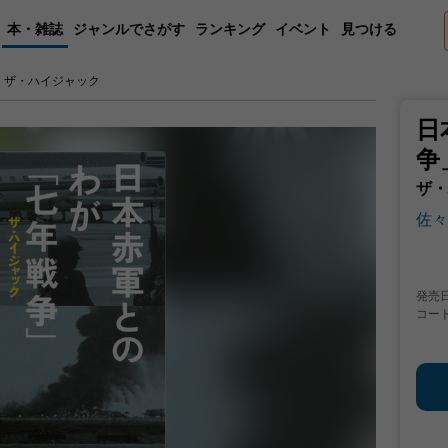
本・雑誌
ジャンルでさがす
ランキング
イベント
見つける
 ザ・ハイジャック
日
争
ザ・
佐々
発売
コー