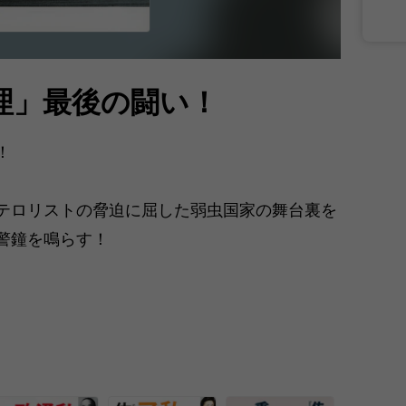
理」最後の闘い！
！
テロリストの脅迫に屈した弱虫国家の舞台裏を
警鐘を鳴らす！