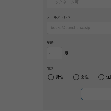
メールアドレス
年齢
歳
性別
男性
女性
無