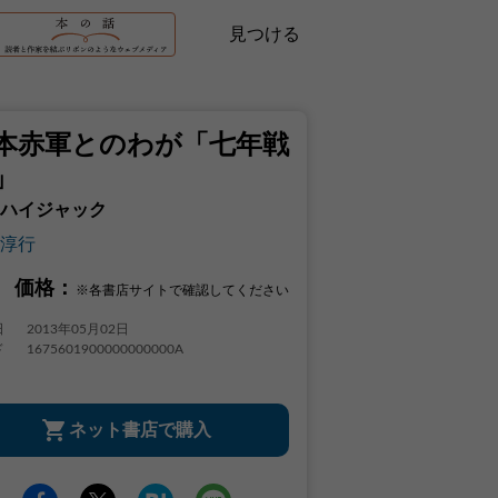
見つける
本赤軍とのわが「七年戦
」
ハイジャック
淳行
価格：
※各書店サイトで確認してください
日
2013年05月02日
ド
1675601900000000000A
ネット書店で購入