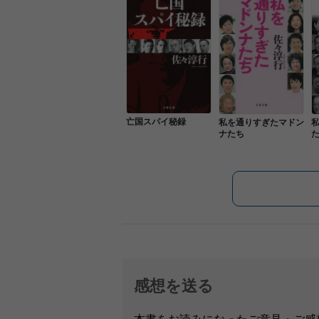
亡国スパイ秘録
私を通りすぎたマドン
ナたち
感想を送る